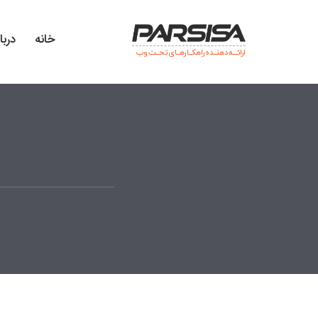
خانه
دربا
ارائـــه دهنــده راهکــارهــای تحــت وب