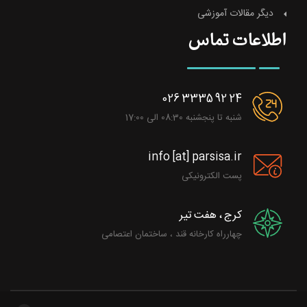
دیگر مقالات آموزشی
اطلاعات تماس
026 3335 92 24
شنبه تا پنجشنبه 08:30 الی 17:00
info [at] parsisa.ir
پست الکترونیکی
کرج ، هفت تیر
چهارراه کارخانه قند ، ساختمان اعتصامی