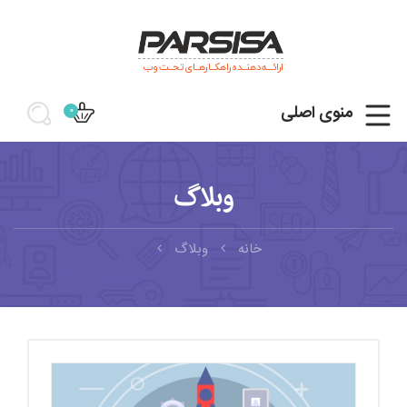
ارائـــه دهنــده راهکــارهــای تحــت وب
منوی اصلی
0
وبلاگ
خانه
وبلاگ