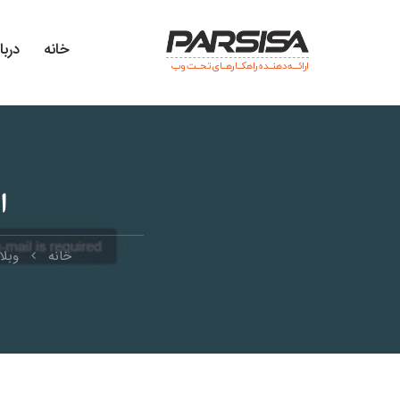
خانه
دربا
ارائـــه دهنــده راهکــارهــای تحــت وب
ا
خانه
وبل