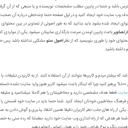
سترس باشد و حتما در پایین مطلب مشخصات نویسنده و یا منبعی که از آن گرف
دف وب سایت خود ایجاد کنید و در اول صفحه حتما چندخطی درباره آن صحبت ک
وای ایجاد شده بشود.باید بدانید که به طور اصولی از تصاویر در بین محتوای
ز تصاویر
باعث پایین اومدن سرعت بارگذاری ساییتان میشود.یکی از مواردی که ب
توای خود را طوری بنویسید که از نظر
اصول سئو
مشکلی نداشته باشد پس حتما
 داشته باشید.
 که بیشتر مردم و کاربرها بتوانند از آن استفاده کنند .از به کاربردن تبلیغات یا
پیوسته به سایت های دیگر 100% پرهیز کنید چرا که اینکار باعث میشود کاربر هنوز وارد سایت ن
سایت
قطعا هدف مشخصی دارید و مخاطبینتان را هم کاملا میشناسید و سلیقه آ
 فرهنگ مخاطبین خودتان ایجاد کنید .شما حتما باید در سایت خود قسمتی را بر
کی از راه های جلب نطر کاربران دقیقا همین انتقاد پذیری و گوش دادن به 
د.شما هر هدفی که از راه اندازی وب سایت خود دارید مطمئنا که رده سنی به
 فونت,رنگ و نوع طراحی خود را بر همان اساس انجام دهید.