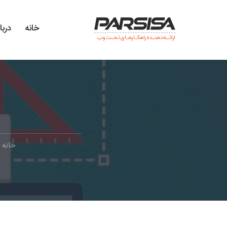
خانه
دربا
ارائـــه دهنــده راهکــارهــای تحــت وب
خانه