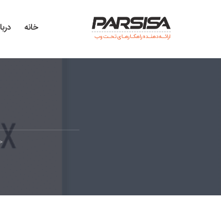
خانه
دربا
ارائـــه دهنــده راهکــارهــای تحــت وب
خ