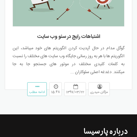
اشتباهات رایج در سئو وب سایت
گوگل مدام در حال آپدیت کردن الگوریتم های خود میباشد، این
الگوریتم ها با هر به روز رسانی جایگاه وب سایت های مختلف را نسبت
به کلمات کلیدی مختلف در موتور های جستجو جا به جا
میکنند.
دغدغه اصلی سئوکاران ...
مژگان حیدری
1397/03/22
15:48
ادامه مطلب
درباره پارسیسا