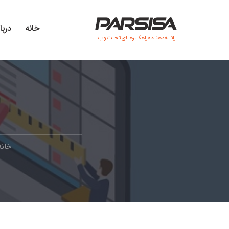
خانه
دربا
ارائـــه دهنــده راهکــارهــای تحــت وب
خانه