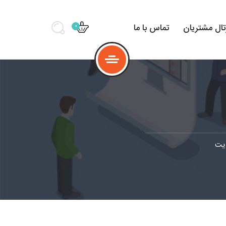
تال مشتریان
تماس با ما
0
یت