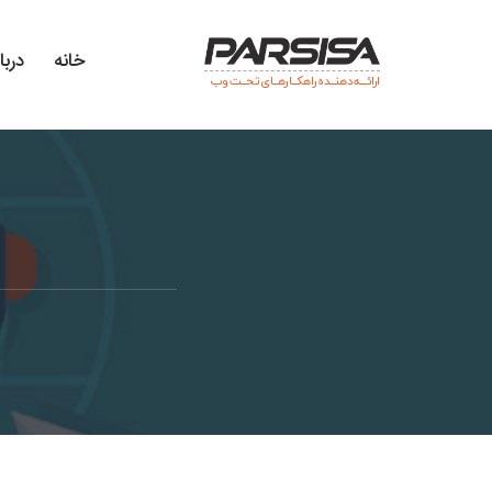
خانه
دربا
ارائـــه دهنــده راهکــارهــای تحــت وب