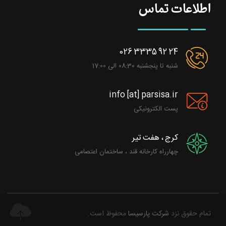
اطلاعات تماس
026 3335 92 24
شنبه تا پنجشنبه 08:30 الی 17:00
info [at] parsisa.ir
پست الکترونیکی
کرج ، هفت تیر
چهارراه کارخانه قند ، ساختمان اعتصامی
تمام حقوق نزد
شرکت پارسیسا
محفوظ است.